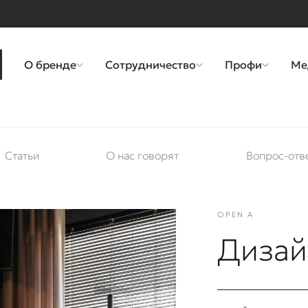
О бренде
Сотрудничество
Профи
Ме
Статьи
О нас говорят
Вопрос-отв
OPEN А
Дизай