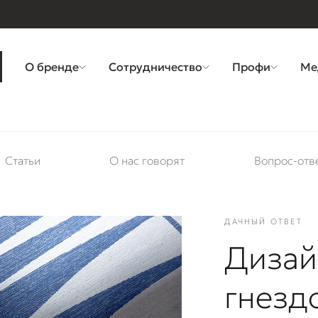
О бренде
Сотрудничество
Профи
Ме
Статьи
О нас говорят
Вопрос-отв
ДАЧНЫЙ ОТВЕТ
Дизай
гнезд