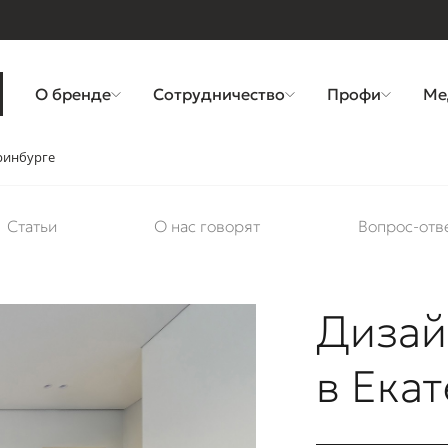
О бренде
Сотрудничество
Профи
Ме
еринбурге
Статьи
О нас говорят
Вопрос-отв
Дизай
в Ека