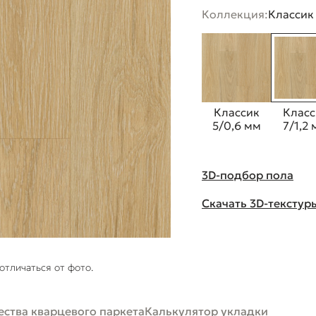
Коллекция:
Классик 
Классик
Класс
5/0,6 мм
7/1,2
3D-подбор пола
Скачать 3D-текстур
отличаться от фото.
ства кварцевого паркета
Калькулятор укладки