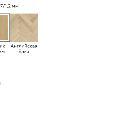
7/1,2 мм
ик
Английская
 мм
Ёлка
ы