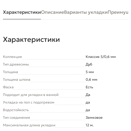
Характеристики
Описание
Варианты укладки
Преимуще
Характеристики
Коллекция
Классик 5/0,6 мм
Тип древесины
Дуб
Толщина
5 мм
Толщина шпона
0,6 мм
Фаска
Есть
Подходит для укладки в ванной
Да
Укладка на пол c подогревом
да
Водостойкость
да
Тип соединения
Замковое
Максимальная длина укладки
12 м.