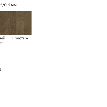
 5/0.6 мм
ный
Престиж
ет
ы