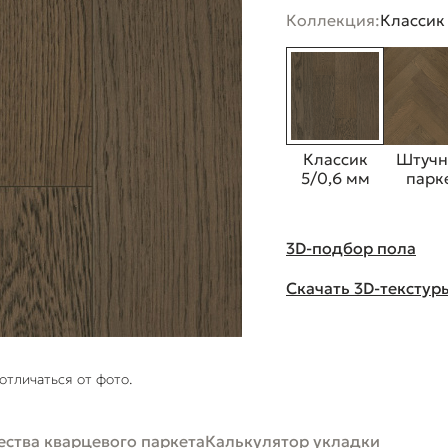
Коллекция:
Классик
Классик
Штуч
5/0,6 мм
парк
3D-подбор пола
Скачать 3D-текстур
отличаться от фото.
ства кварцевого паркета
Калькулятор укладки